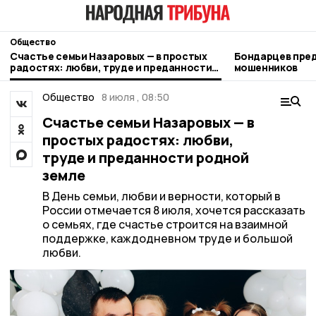
Общество
Счастье семьи Назаровых — в простых
Бондарцев преду
радостях: любви, труде и преданности
мошенников
родной земле
Общество
8 июля , 08:50
Счастье семьи Назаровых — в
простых радостях: любви,
труде и преданности родной
земле
В День семьи, любви и верности, который в
России отмечается 8 июля, хочется рассказать
о семьях, где счастье строится на взаимной
поддержке, каждодневном труде и большой
любви.