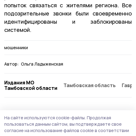
попыток связаться с жителями региона. Все
подозрительные звонки были своевременно
идентифицированы и заблокированы
системой.
мошенники
Автор:
Ольга Ладыженская
Издания МО
Тамбовская область
Гаври
Тамбовской области
Общество
Вчера, 09:45
На сайте используются cookie-файлы.
Продолжая
Бондарские участники СВО и их семьи
пользоваться данным сайтом, вы подтверждаете свое
имеют особые условия для заключения
согласие на использование файлов cookie в соответствии