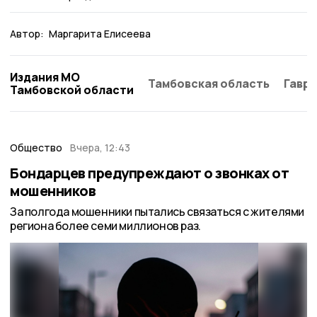
Автор:
Маргарита Елисеева
Издания МО
Тамбовская область
Гаври
Тамбовской области
Общество
Вчера, 12:43
Бондарцев предупреждают о звонках от
мошенников
За полгода мошенники пытались связаться с жителями
региона более семи миллионов раз.