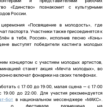
лонтёрами и представителями рабочих
ство «Единство» познакомит с культурными
одов России.
 церемония «Посвящение в молодость», где
чат паспорта. Участники также присоединятся к
блён в тебя, Россия», исполнив песню «Конь»
цене выступят победители кастинга молодых
ним концертом с участием молодых артистов,
ьминацией станет акция «Мечта молодых», во
хронно включат фонарики на своих телефонах.
отать с 17:00 до 19:00, малая сцена — с 17:00
с 19:00 до 22:00. Для участия рекомендуется
ат-бот
в национальном мессенджере «МАКС».
ация о фестивале размещена на