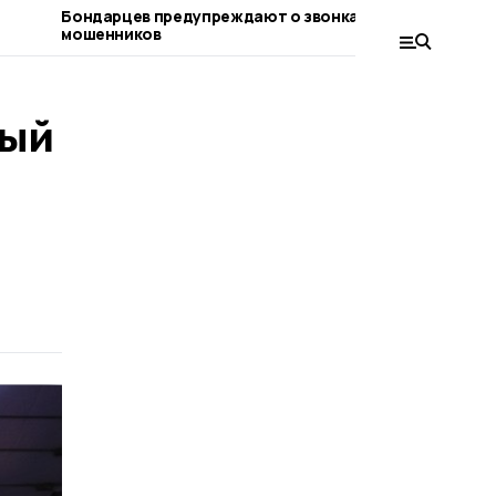
Бондарцев предупреждают о звонках от
Бондарски
мошенников
имеют осо
соцконтр
ный