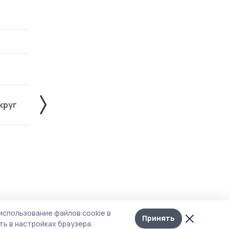
круг
Знаменский округ
Инжавинский округ
Лента
10
использование файлов cookie в
новостей
Принять
ь в настройках браузера.