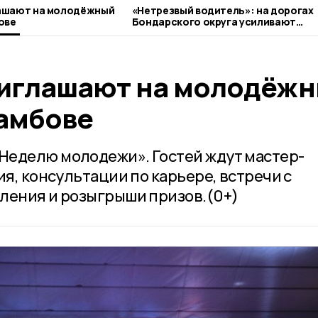
ашают на молодёжный
«Нетрезвый водитель»: на дорогах
ове
Бондарского округа усиливают
контроль
иглашают на молодёж
Тамбове
Неделю молодежи». Гостей ждут мастер-
ия, консультации по карьере, встречи с
ления и розыгрыши призов.(0+)