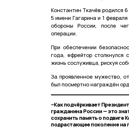
Константин Ткачёв родился 6
5 имени Гагарина и 1 феврал
обороны России, после че
операции.
При обеспечении безопасно
года, ефрейтор столкнулся 
жизнь сослуживца, рискуя соб
За проявленное мужество, о
был посмертно награждён орд
–Как подчёркивает Президент
гражданина России — это знат
сохранить память о подвиге К
подрастающее поколение на п