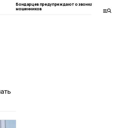
Бондарцев предупреждают о звонках от
Бондарски
мошенников
имеют осо
соцконтр
мать