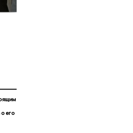
тоящим
 о его