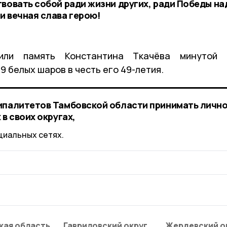
вовать собой ради жизни других, ради Победы на
и вечная слава герою!
или память Константина Ткачёва минутой
9 белых шаров в честь его 49-летия.
ипалитетов Тамбовской области принимать личн
в своих округах,
циальных сетях.
кая область
Гавриловский округ
Жердевский о