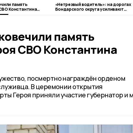
ечили память
«Нетрезвый водитель»: на дорогах
 СВО Константина
Бондарского округа усиливают
контроль
ековечили память
роя СВО Константина
ужество, посмертно награждён орденом
служивца. В церемонии открытия
рты Героя приняли участие губернатор и 