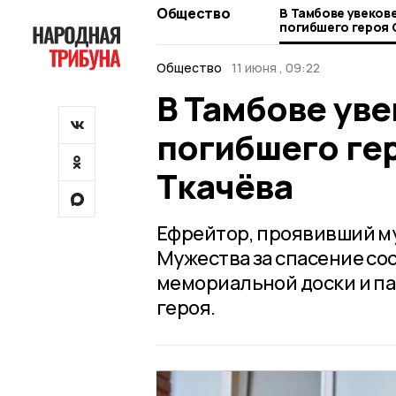
Общество
В Тамбове увеков
погибшего героя
Ткачёва
Общество
11 июня , 09:22
В Тамбове ув
погибшего ге
Ткачёва
Ефрейтор, проявивший м
Мужества за спасение со
мемориальной доски и па
героя.