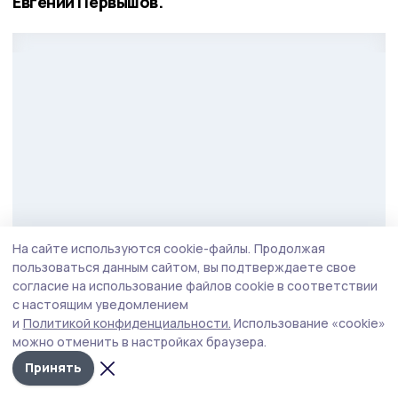
Евгений Первышов.
На сайте используются cookie-файлы.
Продолжая
пользоваться данным сайтом, вы подтверждаете свое
согласие на использование файлов cookie в соответствии
Фото: Вадим Панов
с настоящим уведомлением
и
Политикой конфиденциальности.
Использование «cookie»
По его словам выпускники программы готовы
можно отменить в настройках браузера.
продолжить служить Родине в новом качестве.
Принять
Уже сейчас 9 выпускников трудоустроены, 2