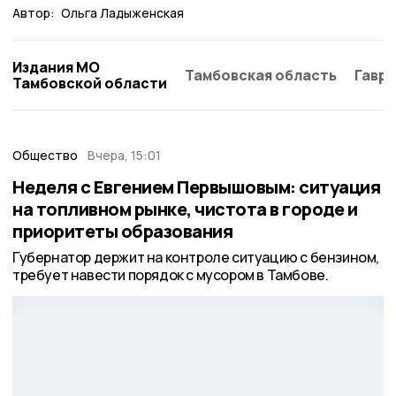
Автор:
Ольга Ладыженская
Издания МО
Тамбовская область
Гаври
Тамбовской области
Общество
Вчера, 15:01
Неделя с Евгением Первышовым: ситуация
на топливном рынке, чистота в городе и
приоритеты образования
Губернатор держит на контроле ситуацию с бензином,
требует навести порядок с мусором в Тамбове.