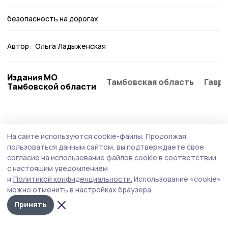
безопасность на дорогах
Автор:
Ольга Ладыженская
Издания МО
Тамбовская область
Гаври
Тамбовской области
Общество
Вчера, 12:43
На сайте используются cookie-файлы.
Продолжая
Бондарцев предупреждают о звонках от
пользоваться данным сайтом, вы подтверждаете свое
мошенников
согласие на использование файлов cookie в соответствии
с настоящим уведомлением
За полгода мошенники пытались связаться с жителями
и
Политикой конфиденциальности.
Использование «cookie»
региона более семи миллионов раз.
можно отменить в настройках браузера.
Принять