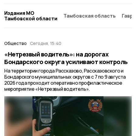
Издания МО
Тамбовская область
Гаври
Тамбовской области
Общество
Сегодня, 15:40
«Нетрезвый водитель»: на дорогах
Бондарского округа усиливают контроль
На территории города Рассказово, Рассказовского и
Бондарского муниципальных округов с 7 по 9 августа
2026 года проходит оперативно профилактическое
мероприятие «Нетрезвый водитель».