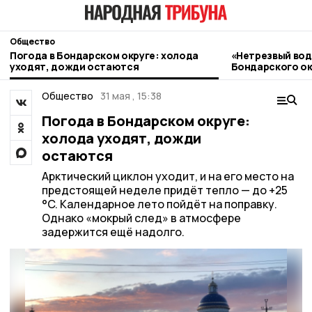
Общество
Погода в Бондарском округе: холода
«Нетрезвый вод
уходят, дожди остаются
Бондарского ок
контроль
Общество
31 мая , 15:38
Погода в Бондарском округе:
холода уходят, дожди
остаются
Арктический циклон уходит, и на его место на
предстоящей неделе придёт тепло — до +25
°C. Календарное лето пойдёт на поправку.
Однако «мокрый след» в атмосфере
задержится ещё надолго.