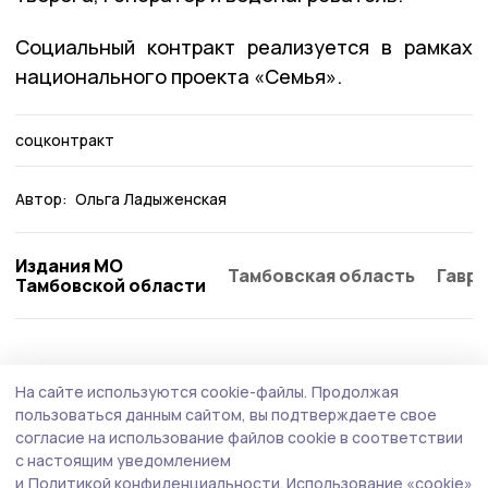
Социальный контракт реализуется в рамках
национального проекта «Семья».
соцконтракт
Автор:
Ольга Ладыженская
Издания МО
Тамбовская область
Гаври
Тамбовской области
Общество
5 августа , 15:53
На сайте используются cookie-файлы.
Продолжая
Евгений Первышов и Александр Новак
пользоваться данным сайтом, вы подтверждаете свое
обсудили ситуацию на тамбовском
согласие на использование файлов cookie в соответствии
с настоящим уведомлением
топливном рынке
и
Политикой конфиденциальности.
Использование «cookie»