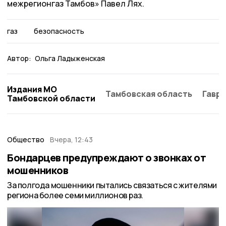
межрегионгаз Тамбов» Павел Лях.
газ
безопасность
Автор:
Ольга Ладыженская
Издания МО
Тамбовская область
Гаври
Тамбовской области
Общество
Вчера, 12:43
Бондарцев предупреждают о звонках от
мошенников
За полгода мошенники пытались связаться с жителями
региона более семи миллионов раз.