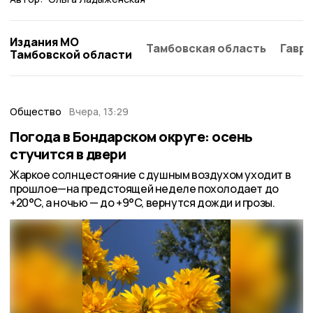
Издания МО
Тамбовская область
Гаври
Тамбовской области
Общество
Вчера, 13:29
Погода в Бондарском округе: осень
стучится в двери
Жаркое солнцестояние с душным воздухом уходит в
прошлое—на предстоящей неделе похолодает до
+20°C, а ночью — до +9°C, вернутся дожди и грозы.