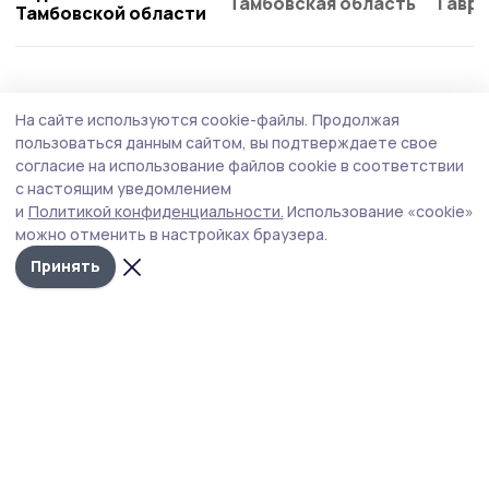
Тамбовская область
Гаври
Тамбовской области
Общество
7 августа , 15:40
На сайте используются cookie-файлы.
Продолжая
«Нетрезвый водитель»: на дорогах
пользоваться данным сайтом, вы подтверждаете свое
Бондарского округа усиливают контроль
согласие на использование файлов cookie в соответствии
с настоящим уведомлением
На территории города Рассказово, Рассказовского и
и
Политикой конфиденциальности.
Использование «cookie»
Бондарского муниципальных округов с 7 по 9 августа
можно отменить в настройках браузера.
2026 года проходит оперативно профилактическое
мероприятие «Нетрезвый водитель».
Принять