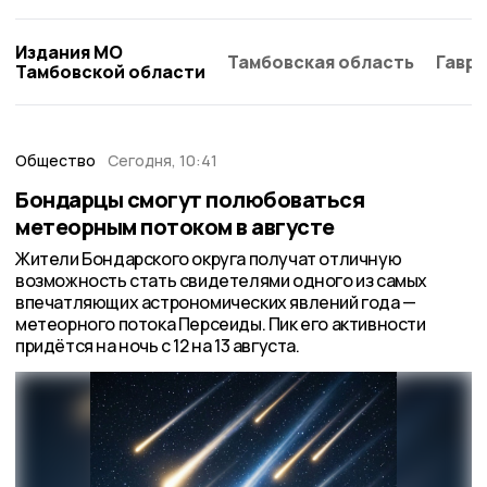
Издания МО
Тамбовская область
Гаври
Тамбовской области
Общество
Сегодня, 10:41
Бондарцы смогут полюбоваться
метеорным потоком в августе
Жители Бондарского округа получат отличную
возможность стать свидетелями одного из самых
впечатляющих астрономических явлений года —
метеорного потока Персеиды. Пик его активности
придётся на ночь с 12 на 13 августа.