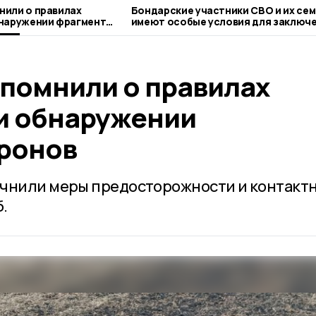
нили о правилах
Бондарские участники СВО и их се
бнаружении фрагментов
имеют особые условия для заключ
соцконтракта
помнили о правилах
и обнаружении
ронов
очнили меры предосторожности и контакт
.