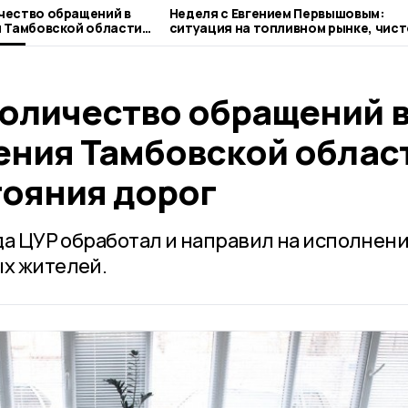
чество обращений в
Неделя с Евгением Первышовым:
 Тамбовской области
ситуация на топливном рынке, чист
ния дорог
городе и приоритеты образования
оличество обращений 
ения Тамбовской облас
тояния дорог
ода ЦУР обработал и направил на исполнен
ых жителей.