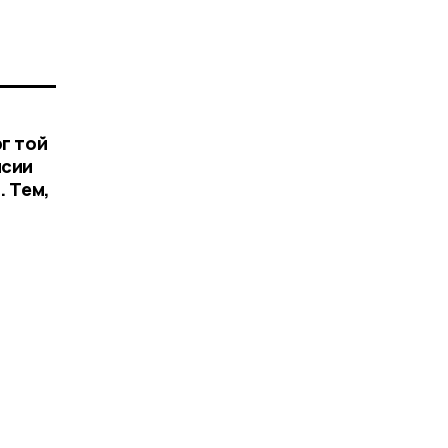
рг той
нсии
. Тем,