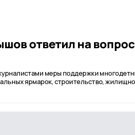
ышов ответил на вопро
с журналистами меры поддержки многодет
альных ярмарок, строительство, жилищно
.