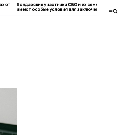
 от
Бондарские участники СВО и их семьи
Евгений П
имеют особые условия для заключения
обсудили 
соцконтракта
топливно