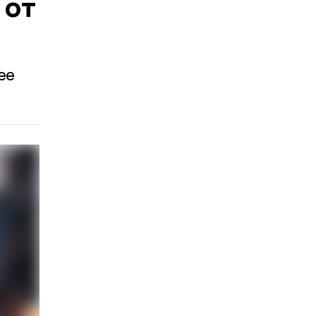
 от
ее