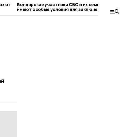
 от
Бондарские участники СВО и их семьи
Евгений П
имеют особые условия для заключения
обсудили 
соцконтракта
топливно
ая