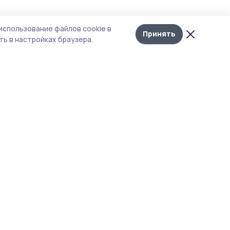
Лента
10
использование файлов cookie в
новостей
Принять
и
ь в настройках браузера.
ия
ться
витие
анам
мьи.