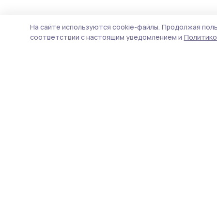
Общество
Вчера, 09:45
На сайте используются cookie-файлы.
Продолжая поль
Бондарские уч
соответствии с настоящим уведомлением и
Политико
имеют особые
соцконтракта
В Тамбовской области уч
особыми условиями для з
бизнеса. Доход семьи при
боевых действий быстрее 