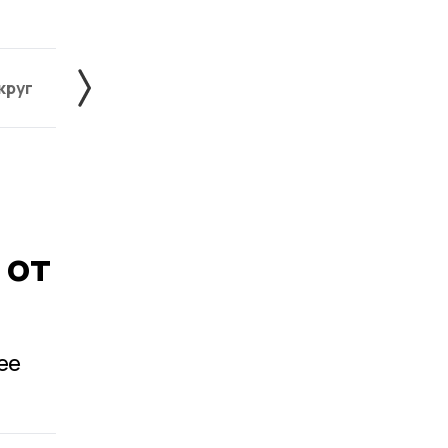
круг
Знаменский округ
Инжавинский округ
 от
ее