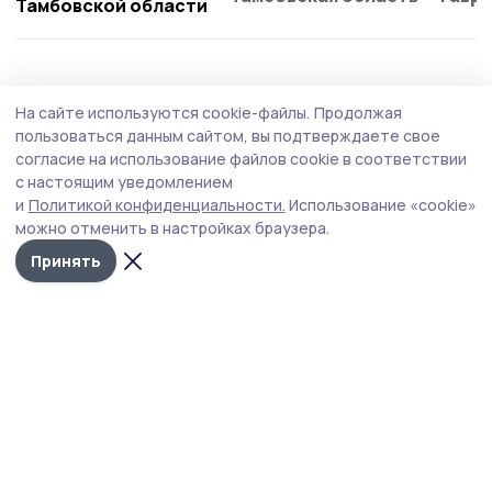
Тамбовской области
Общество
5 августа , 15:53
На сайте используются cookie-файлы.
Продолжая
Евгений Первышов и Александр Новак
пользоваться данным сайтом, вы подтверждаете свое
обсудили ситуацию на тамбовском
согласие на использование файлов cookie в соответствии
с настоящим уведомлением
топливном рынке
и
Политикой конфиденциальности.
Использование «cookie»
Сегодня, 5 августа, вице-премьер РФ Александр Новак
можно отменить в настройках браузера.
провёл межведомственное совещание по вопросу
Принять
обеспечения регионов бензином.