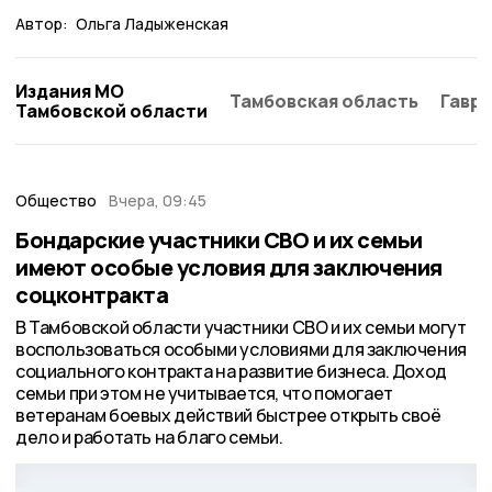
Автор:
Ольга Ладыженская
Издания МО
Тамбовская область
Гаври
Тамбовской области
Общество
Вчера, 09:45
Бондарские участники СВО и их семьи
имеют особые условия для заключения
соцконтракта
В Тамбовской области участники СВО и их семьи могут
воспользоваться особыми условиями для заключения
социального контракта на развитие бизнеса. Доход
семьи при этом не учитывается, что помогает
ветеранам боевых действий быстрее открыть своё
дело и работать на благо семьи.