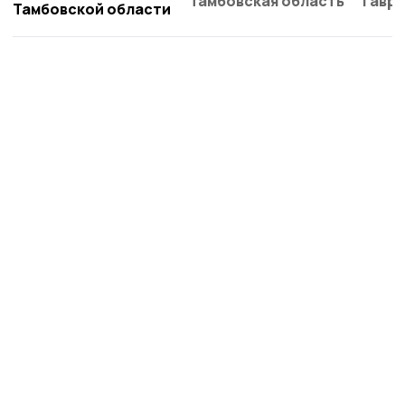
Тамбовская область
Гаври
Тамбовской области