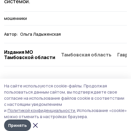
системой.
мошенники
Автор:
Ольга Ладыженская
Издания МО
Тамбовская область
Гаври
Тамбовской области
Общество
Вчера, 09:45
На сайте используются cookie-файлы.
Продолжая
Бондарские участники СВО и их семьи
пользоваться данным сайтом, вы подтверждаете свое
имеют особые условия для заключения
согласие на использование файлов cookie в соответствии
с настоящим уведомлением
соцконтракта
и
Политикой конфиденциальности.
Использование «cookie»
В Тамбовской области участники СВО и их семьи могут
можно отменить в настройках браузера.
воспользоваться особыми условиями для заключения
Принять
социального контракта на развитие бизнеса. Доход