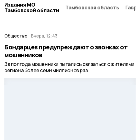
Издания МО
Тамбовская область
Гаври
Тамбовской области
Общество
Вчера, 12:43
Бондарцев предупреждают о звонках от
мошенников
За полгода мошенники пытались связаться с жителями
региона более семи миллионов раз.