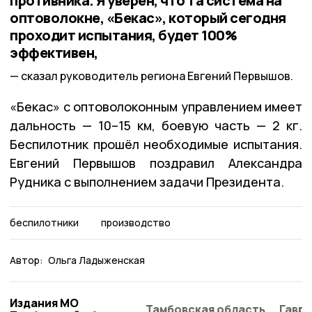
противника. Я уверен, что та система на
оптоволокне, «Бекас», который сегодня
проходит испытания, будет 100%
эффективен,
сказал руководитель региона Евгений Первышов.
«Бекас» с оптоволоконным управлением имеет
дальность — 10–15 км, боевую часть — 2 кг.
Беспилотник прошёл необходимые испытания.
Евгений Первышов поздравил Александра
Рудника с выполнением задачи Президента.
беспилотники
производство
Автор:
Ольга Ладыженская
Издания МО
Тамбовская область
Гаври