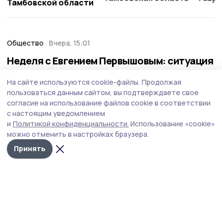
Тамбовской области
Общество
Вчера, 15:01
Неделя с Евгением Первышовым: ситуация
на топливном рынке, чистота в городе и
На сайте используются cookie-файлы.
Продолжая
приоритеты образования
пользоваться данным сайтом, вы подтверждаете свое
Губернатор держит на контроле ситуацию с бензином,
согласие на использование файлов cookie в соответствии
требует навести порядок с мусором в Тамбове.
с настоящим уведомлением
и
Политикой конфиденциальности.
Использование «cookie»
можно отменить в настройках браузера.
Принять