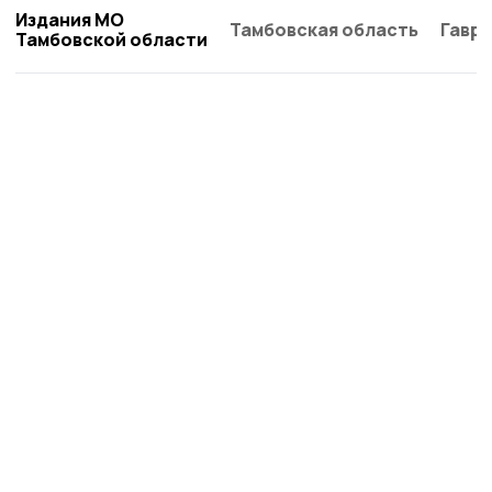
Издания МО
Тамбовская область
Гаври
Тамбовской области
Народная трибуна
Новости
Истории
Карточки