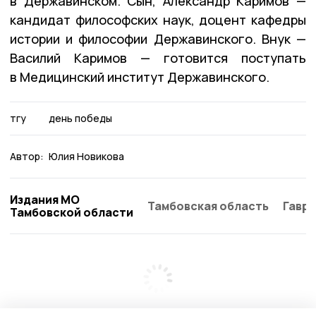
в Державинском. Сын, Александр Каримов —
кандидат философских наук, доцент кафедры
истории и философии Державинского. Внук —
Василий Каримов — готовится поступать
в Медицинский институт Державинского.
тгу
день победы
Автор:
Юлия Новикова
Издания МО
Тамбовская область
Гаври
Тамбовской области