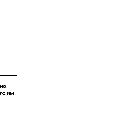
тно
то им