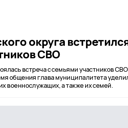
кого округа встретился
тников СВО
тоялась встреча с семьями участников СВО
емя общения глава муниципалитета удели
х военнослужащих, а также их семей.