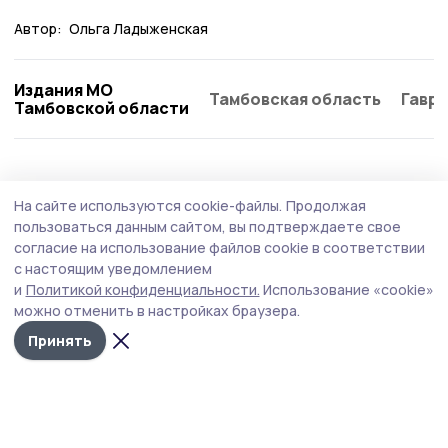
Автор:
Ольга Ладыженская
Издания МО
Тамбовская область
Гаври
Тамбовской области
Общество
Вчера, 12:43
На сайте используются cookie-файлы.
Продолжая
Бондарцев предупреждают о звонках от
пользоваться данным сайтом, вы подтверждаете свое
мошенников
согласие на использование файлов cookie в соответствии
с настоящим уведомлением
За полгода мошенники пытались связаться с жителями
и
Политикой конфиденциальности.
Использование «cookie»
региона более семи миллионов раз.
можно отменить в настройках браузера.
Принять