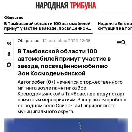
Общество
В Тамбовской области 100 автомобилей
Неделя с Евген
примут участие в заезде, посвящённом
ситуация на то
юбилею Зои Космодемьянской
городе и приор
Общество
12 сентября 2023, 12:08
В Тамбовской области 100
автомобилей примут участие в
заезде, посвящённом юбилею
Зои Космодемьянской
Автопробег (0+) начнётся с торжественного
митинга возле памятника Зое
Космодемьянской в Тамбове, где дадут старт
памятным мероприятиям. Завершится пробег в
её родном селе Осино-Гай Гавриловского
муниципального округа.