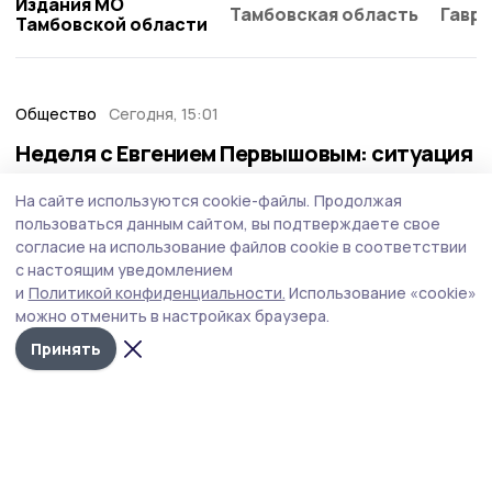
Издания МО
Тамбовская область
Гаври
Тамбовской области
Общество
Сегодня, 15:01
Неделя с Евгением Первышовым: ситуация
на топливном рынке, чистота в городе и
На сайте используются cookie-файлы.
Продолжая
приоритеты образования
пользоваться данным сайтом, вы подтверждаете свое
Губернатор держит на контроле ситуацию с бензином,
согласие на использование файлов cookie в соответствии
требует навести порядок с мусором в Тамбове.
с настоящим уведомлением
и
Политикой конфиденциальности.
Использование «cookie»
можно отменить в настройках браузера.
Принять