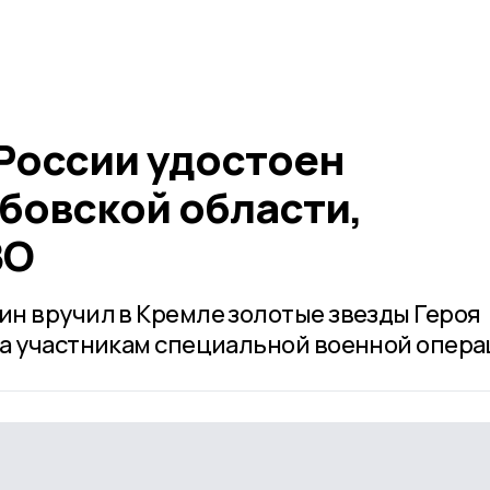
 России удостоен
бовской области,
ВО
н вручил в Кремле золотые звезды Героя
а участникам специальной военной опера