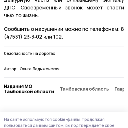
ДПС. Своевременный звонок может спасти
чью‑то жизнь.
Сообщить о нарушении можно по телефонам: 8
(47531) 23‑3‑02 или 102.
безопасность на дорогах
Автор:
Ольга Ладыженская
Издания МО
Тамбовская область
Гаври
Тамбовской области
Общество
6 августа , 12:43
На сайте используются cookie-файлы.
Продолжая
Бондарцев предупреждают о звонках от
пользоваться данным сайтом, вы подтверждаете свое