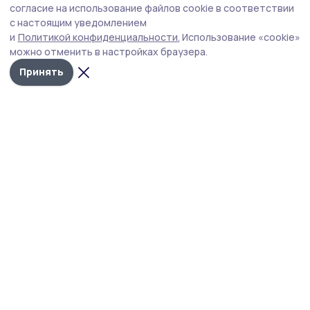
мошенников
согласие на использование файлов cookie в соответствии
с настоящим уведомлением
За полгода мошенники пытались связаться с жителями
и
Политикой конфиденциальности.
Использование «cookie»
региона более семи миллионов раз.
можно отменить в настройках браузера.
Принять
Фото: создано нейросетью
Наиболее уязвимыми оказались пенсионеры с