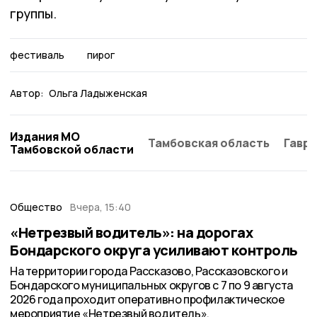
группы.
фестиваль
пирог
Автор:
Ольга Ладыженская
Издания МО
Тамбовская область
Гаври
Тамбовской области
Общество
Вчера, 15:40
«Нетрезвый водитель»: на дорогах
Бондарского округа усиливают контроль
На территории города Рассказово, Рассказовского и
Бондарского муниципальных округов с 7 по 9 августа
2026 года проходит оперативно профилактическое
мероприятие «Нетрезвый водитель».