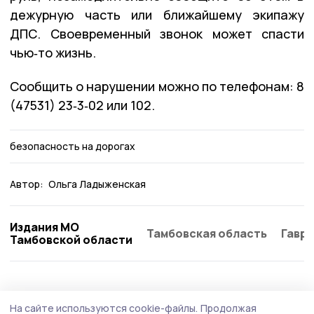
дежурную часть или ближайшему экипажу
ДПС. Своевременный звонок может спасти
чью‑то жизнь.
Сообщить о нарушении можно по телефонам: 8
(47531) 23‑3‑02 или 102.
безопасность на дорогах
Автор:
Ольга Ладыженская
Издания МО
Тамбовская область
Гаври
Тамбовской области
Общество
Вчера, 12:43
На сайте используются cookie-файлы.
Продолжая