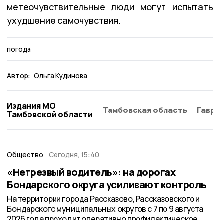
метеочувствительные люди могут испытать
ухудшение самочувствия.
погода
Автор:
Ольга Кудинова
Издания МО
Тамбовская область
Гаври
Тамбовской области
Общество
Сегодня, 15:40
«Нетрезвый водитель»: на дорогах
Бондарского округа усиливают контроль
На территории города Рассказово, Рассказовского и
Бондарского муниципальных округов с 7 по 9 августа
2026 года проходит оперативно профилактическое