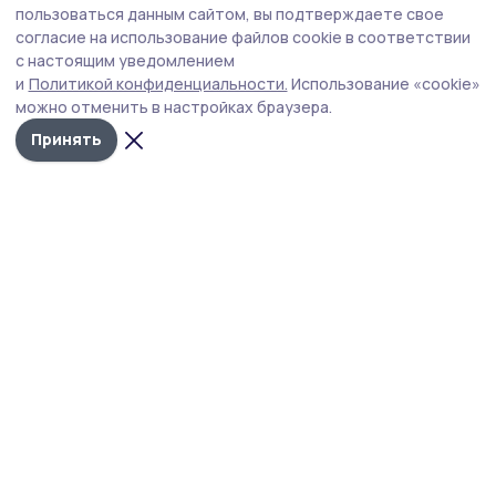
Бондарцев предупреждают о звонках от
пользоваться данным сайтом, вы подтверждаете свое
мошенников
согласие на использование файлов cookie в соответствии
с настоящим уведомлением
За полгода мошенники пытались связаться с жителями
и
Политикой конфиденциальности.
Использование «cookie»
региона более семи миллионов раз.
можно отменить в настройках браузера.
Принять
Фото: создано нейросетью
Наиболее уязвимыми оказались пенсионеры с