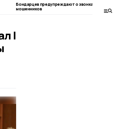
Бондарцев предупреждают о звонках от
Бондарски
мошенников
имеют осо
соцконтр
л I
ы