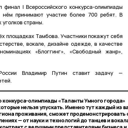
л финал I Всероссийского конкурса-олимпиады
В нём принимают участие более 700 ребят. В
х уголков страны.
ёх площадках Тамбова. Участники покажут себя
стерстве, вокале, дизайне одежде, в качестве
номинациях «Блоггинг», «Свободный жанр»,
России Владимир Путин ставит задачу —
етей.
о конкурса-олимпиады «Таланты Умного города»
торые нельзя упускать. Именно тут каждый из ва
егиона проживания, сможет продемонстрировать 
ениях — от науки и технологий до танцев и вокал
 контракт с ведущими представителями бизнеса и