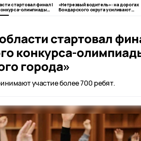
асти стартовал финал I
«Нетрезвый водитель»: на дорогах
конкурса-олимпиады
Бондарского округа усиливают
города»
контроль
области стартовал фина
го конкурса-олимпиад
ого города»
инимают участие более 700 ребят.