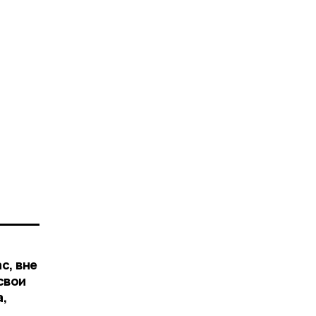
с, вне
свои
а,