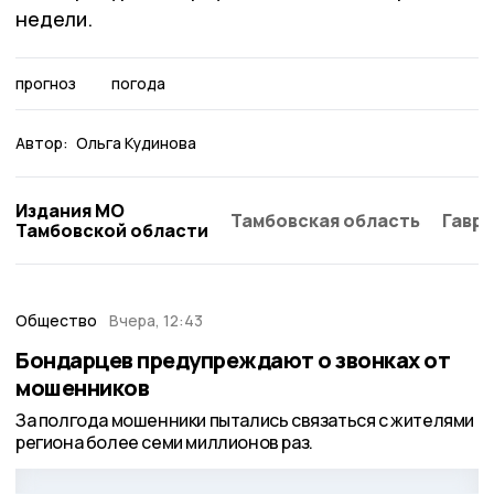
недели.
прогноз
погода
Автор:
Ольга Кудинова
Издания МО
Тамбовская область
Гаври
Тамбовской области
Общество
Вчера, 12:43
Бондарцев предупреждают о звонках от
мошенников
За полгода мошенники пытались связаться с жителями
региона более семи миллионов раз.