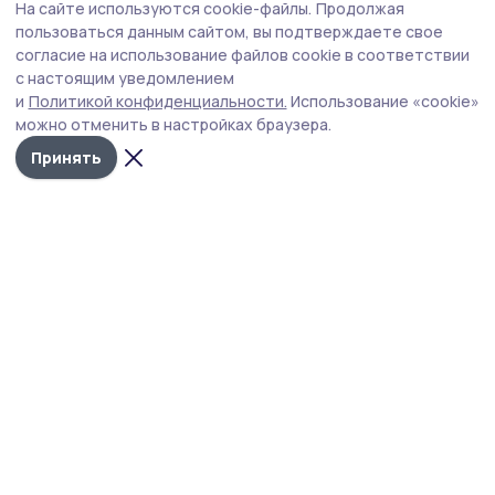
На сайте используются cookie-файлы.
Продолжая
Бондарцев предупреждают о звонках от
пользоваться данным сайтом, вы подтверждаете свое
мошенников
согласие на использование файлов cookie в соответствии
с настоящим уведомлением
За полгода мошенники пытались связаться с жителями
и
Политикой конфиденциальности.
Использование «cookie»
региона более семи миллионов раз.
можно отменить в настройках браузера.
Принять
Фото: создано нейросетью