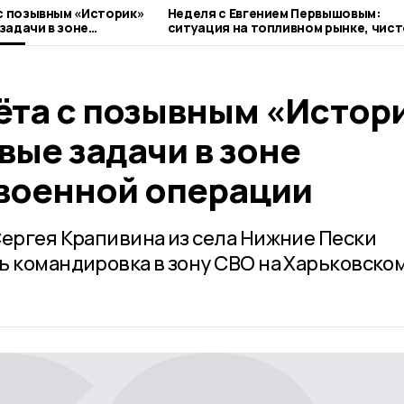
 с позывным «Историк»
Неделя с Евгением Первышовым:
задачи в зоне
ситуация на топливном рынке, чист
нной операции
городе и приоритеты образования
ёта с позывным «Истор
ые задачи в зоне
военной операции
Сергея Крапивина из села Нижние Пески
ь командировка в зону СВО на Харьковско