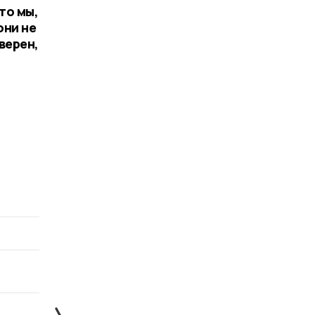
то мы,
они не
верен,