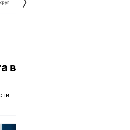
круг
Знаменский округ
Инжавинский округ
а в
сти