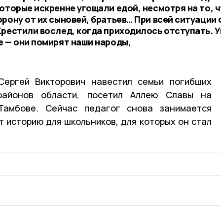
оторые искренне угощали едой, несмотря на то, ч
рону от их сыновей, братьев… При всей ситуации 
рестили вослед, когда приходилось отступать. У
е — они помирят наши народы,
Сергей Викторович навестил семьи погибших
айонов области, посетил Аллею Славы на
Тамбове. Сейчас педагог снова занимается
 историю для школьников, для которых он стал