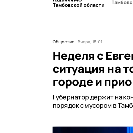
Тамбовс
Тамбовской области
Общество
Вчера, 15:01
Неделя с Евг
ситуация на т
городе и при
Губернатор держит на ко
порядок с мусором в Тамб