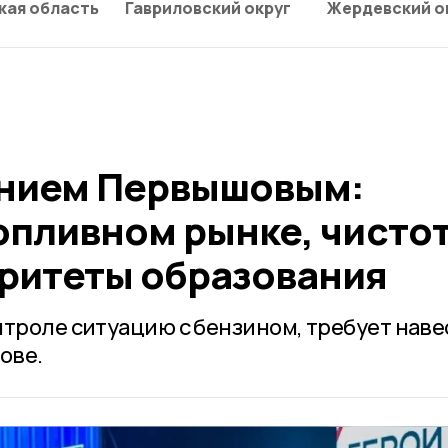
кая область
Гавриловский округ
Жердевский о
ением Первышовым:
опливном рынке, чистот
оритеты образования
нтроле ситуацию с бензином, требует наве
ове.