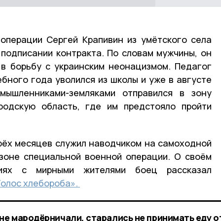
операции Сергей Крапивин из умётского села
подписании контракта. По словам мужчины, он
 в борьбу с украинским неонацизмом. Педагог
ебного года уволился из школы и уже в августе
мышленниками-земляками отправился в зону
родскую область, где им предстояло пройти
рёх месяцев служил наводчиком на самоходной
 зоне специальной военной операции. О своём
иях с мирными жителями боец рассказал
Голос хлебороба».
не мародёрничали, старались не принимать еду о