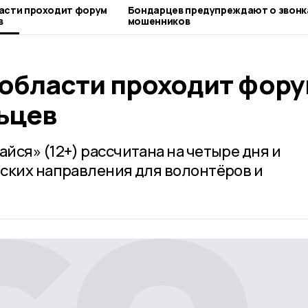
асти проходит форум
Бондарцев предупреждают о звонках
в
мошенников
 области проходит фор
ьцев
йся» (12+) рассчитана на четыре дня и
ских направления для волонтёров и