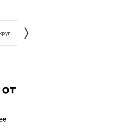
круг
Знаменский округ
Инжавинский округ
 от
ее