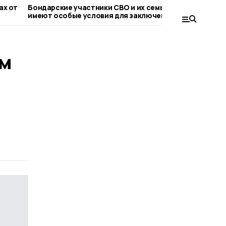
 от
Бондарские участники СВО и их семьи
Евгений П
имеют особые условия для заключения
обсудили 
соцконтракта
топливно
ум