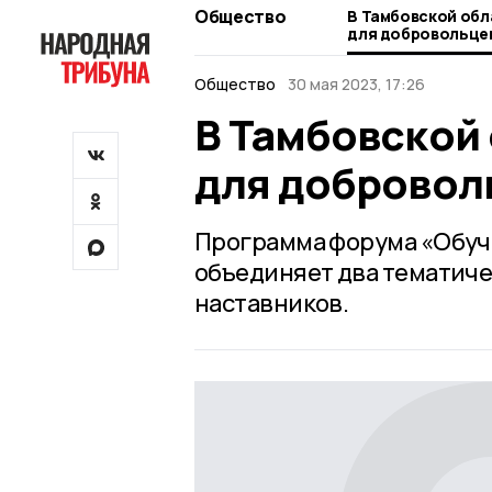
Общество
В Тамбовской обл
для добровольце
Общество
30 мая 2023, 17:26
В Тамбовской
для добровол
Программа форума «Обуча
объединяет два тематиче
наставников.