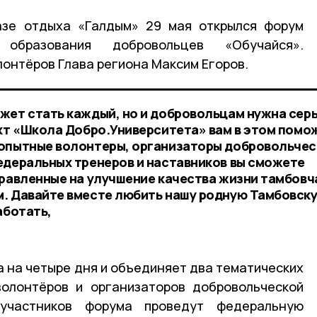
азе отдыха «Галдым» 29 мая открылся форум
 образования добровольцев «Обучайся».
лонтёров Глава региона Максим Егоров.
жет стать каждый, но и добровольцам нужна сер
ект «Школа Добро.Университета» вам в этом помо
 опытные волонтеры, организаторы добровольче
едеральных тренеров и наставников вы сможете
правленные на улучшение качества жизни тамбовча
м. Давайте вместе любить нашу родную Тамбовск
аботать,
 на четыре дня и объединяет два тематических
волонтёров и организаторов добровольческой
участников форума проведут федеральную