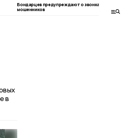
Бондарцев предупреждают о звонках от
Бондарски
мошенников
имеют осо
соцконтр
довых
е в