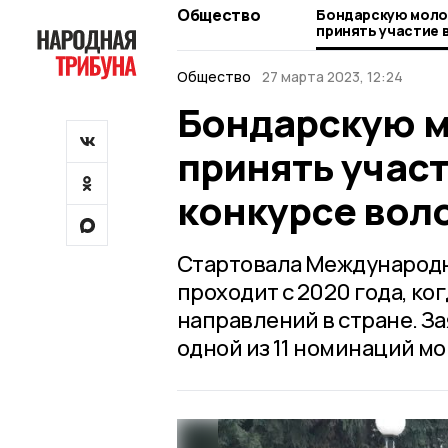
Общество
Бондарскую мол
принять участие
конкурсе волонтё
Общество
27 марта 2023, 12:24
Бондарскую 
принять учас
конкурсе вол
Стартовала Международн
проходит с 2020 года, ко
направлений в стране. З
одной из 11 номинаций мо