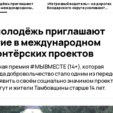
одёжь приглашают
«Нетрезвый водитель»: на дорогах
 в международном
Бондарского округа усиливают
рских проектов
контроль
молодёжь приглашают
тие в международном
онтёрских проектов
ая премия #МЫВМЕСТЕ (14+), которая
гда добровольчество стало одним из пере
аявить о своём социально значимом проект
гут и жители Тамбовщины старше 14 лет.