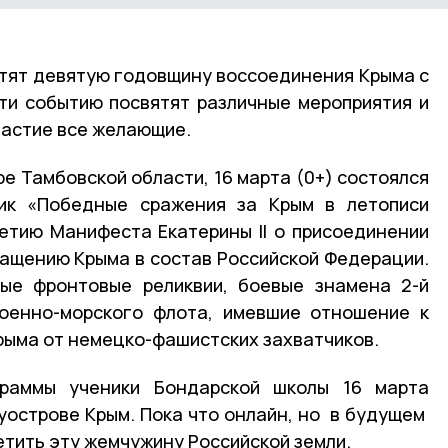
етят девятую годовщину воссоединения Крыма с
ти событию посвятят различные мероприятия и
участие все желающие.
е Тамбовской области, 16 марта (0+) состоялся
ник «Победные сражения за Крым в летописи
летию Манифеста Екатерины II о присоединении
вращению Крыма в состав Российской Федерации.
ные фронтовые реликвии, боевые знамена 2-й
Военно-морского флота, имевшие отношение к
ыма от немецко-фашистских захватчиков.
граммы ученики Бондарской школы 16 марта
луострове Крым. Пока что онлайн, но в будущем
тить эту жемчужину Российской земли.