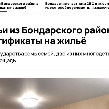
з Бондарского района
Бондарские участники СВО и их се
икаты на жильё
имеют особые условия для заключ
соцконтракта
и из Бондарского райо
тификаты на жильё
ударства семь семей, две из них многодет
ощадь.