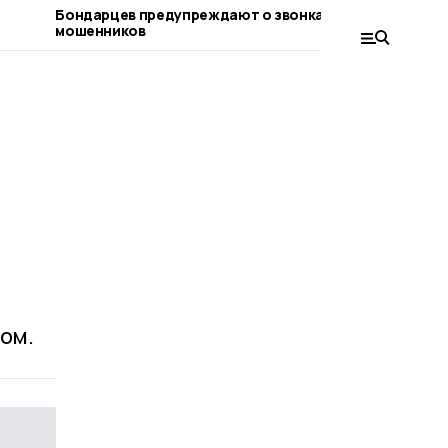
Бондарцев предупреждают о звонках от
Бондарски
мошенников
имеют осо
соцконтр
ом.