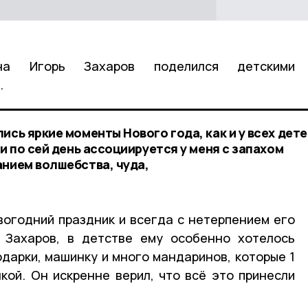
на Игорь Захаров поделился детскими
е.
ись яркие моменты Нового года, как и у всех дете
 и по сей день ассоциируется у меня с запахом
анием волшебства, чуда,
вогодний праздник и всегда с нетерпением его
ь Захаров, в детстве ему особенно хотелось
одарки, машинку и много мандаринов, которые 1
кой. Он искренне верил, что всё это принесли