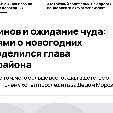
 и ожидание чуда:
«Нетрезвый водитель»: на дорогах
о новогодних
Бондарского округа усиливают
ился глава
контроль
она
инов и ожидание чуда:
ми о новогодних
оделился глава
района
 том, чего больше всего ждал в детстве от
 почему хотел проследить за Дедом Мороз