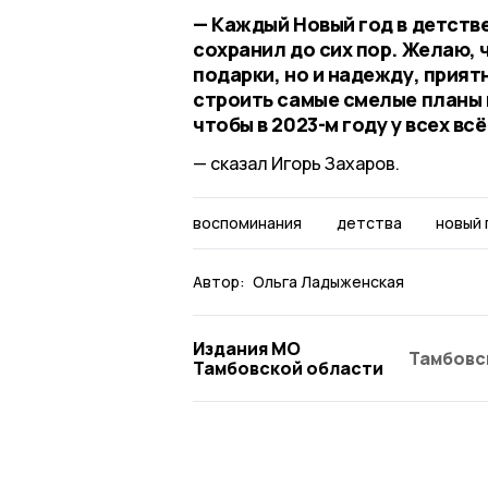
— Каждый Новый год в детств
сохранил до сих пор. Желаю, 
подарки, но и надежду, прият
строить самые смелые планы 
чтобы в 2023-м году у всех в
сказал Игорь Захаров.
воспоминания
детства
новый 
Автор:
Ольга Ладыженская
Издания МО
Тамбовс
Тамбовской области