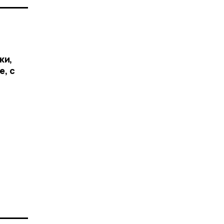
ки,
е, с