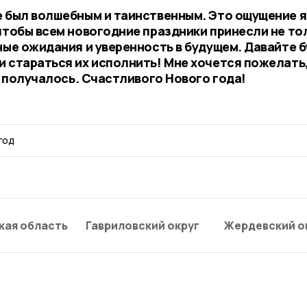
е был волшебным и таинственным. Это ощущение я
чтобы всем новогодние праздники принесли не то
ные ожидания и уверенность в будущем. Давайте 
и стараться их исполнить! Мне хочется пожелать
сё получалось. Счастливого Нового года!
год
кая область
Гавриловский округ
Жердевский о