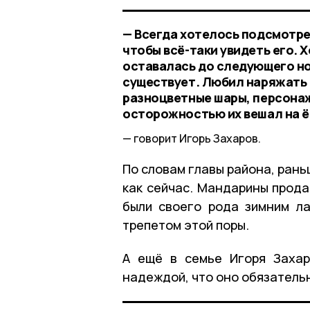
— Всегда хотелось подсмотре
чтобы всё-таки увидеть его. 
оставалась до следующего нов
существует. Любил наряжать 
разноцветные шары, персонаж
осторожностью их вешал на ё
говорит Игорь Захаров.
По словам главы района, рань
как сейчас. Мандарины прода
были своего рода зимним л
трепетом этой поры.
А ещё в семье Игоря Захар
надеждой, что оно обязатель