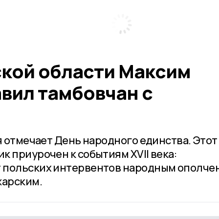
ской области Максим
вил тамбовчан с
я отмечает День народного единства. Этот
 приурочен к событиям XVII века:
 польских интервентов народным ополче
жарским.