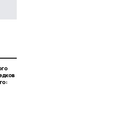
ого
едков
го: