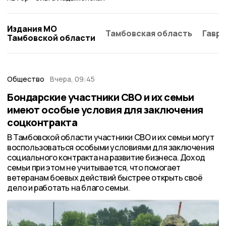
Издания МО
Тамбовская область
Гаври
Тамбовской области
Общество
Вчера, 09:45
Бондарские участники СВО и их семьи
имеют особые условия для заключения
соцконтракта
В Тамбовской области участники СВО и их семьи могут
воспользоваться особыми условиями для заключения
социального контракта на развитие бизнеса. Доход
семьи при этом не учитывается, что помогает
ветеранам боевых действий быстрее открыть своё
дело и работать на благо семьи.