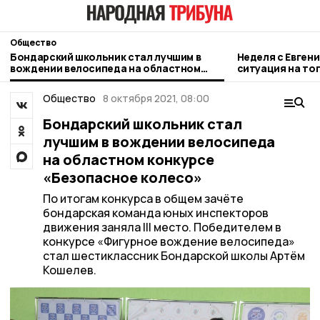
Общество
Бондарский школьник стал лучшим в
Неделя с Евген
вождении велосипеда на областном
ситуация на то
конкурсе «Безопасное колесо»
городе и приор
Общество
8 октября 2021, 08:00
Бондарский школьник стал
лучшим в вождении велосипеда
на областном конкурсе
«Безопасное колесо»
По итогам конкурса в общем зачёте
бондарская команда юных инспекторов
движения заняла III место. Победителем в
конкурсе «Фигурное вождение велосипеда»
стал шестиклассник Бондарской школы Артём
Кошелев.