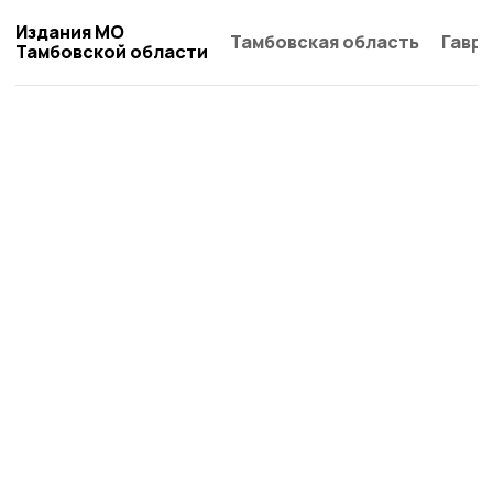
Издания МО
Тамбовская область
Гаври
Тамбовской области