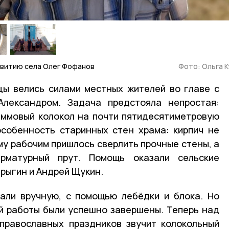
звитию села Олег Фофанов
Фото: Ольга 
цы велись силами местных жителей во главе с
лександром. Задача предстояла непростая:
аммовый колокол на почти пятидесятиметровую
собенность старинных стен храма: кирпич не
му рабочим пришлось сверлить прочные стены, а
рматурный прут. Помощь оказали сельские
рыгин и Андрей Щукин.
али вручную, с помощью лебёдки и блока. Но
й работы были успешно завершены. Теперь над
православных праздников звучит колокольный