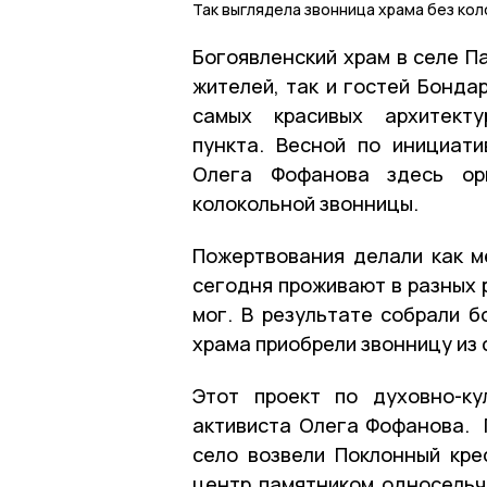
Так выглядела звонница храма без ко
Богоявленский храм в селе П
жителей, так и гостей Бонда
самых красивых архитекту
пункта. Весной по инициат
Олега Фофанова здесь орг
колокольной звонницы.
Пожертвования делали как м
сегодня проживают в разных 
мог. В результате собрали б
храма приобрели звонницу из
Этот проект по духовно-ку
активиста Олега Фофанова. 
село возвели Поклонный кре
центр памятником односельч