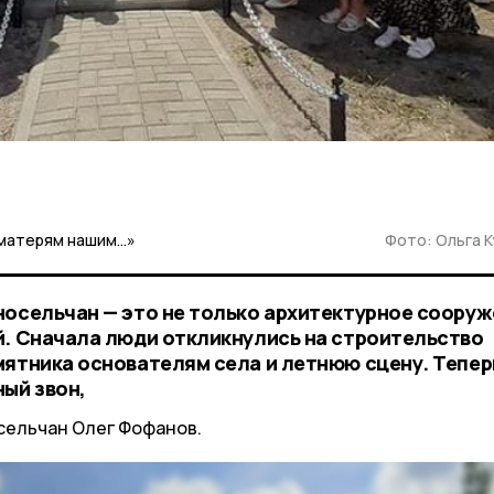
 матерям нашим…»
Фото: Ольга 
носельчан — это не только архитектурное сооруж
й. Сначала люди откликнулись на строительство
мятника основателям села и летнюю сцену. Тепер
ный звон,
сельчан Олег Фофанов.