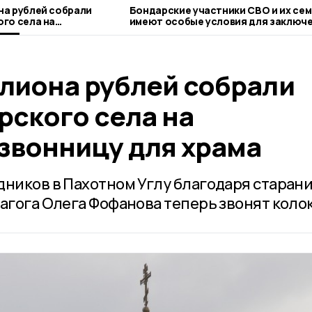
на рублей собрали
Бондарские участники СВО и их се
го села на
имеют особые условия для заключ
ницу для храма
соцконтракта
лиона рублей собрали
рского села на
звонницу для храма
дников в Пахотном Углу благодаря старан
агога Олега Фофанова теперь звонят коло