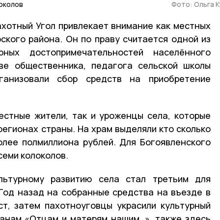
локолов
Фото: Ольга 
ахотный Угол привлекает внимание как местных
рского района. Он по праву считается одной из
рных достопримечательностей населённого
иве общественника, педагога сельской школы
анизовали сбор средств на приобретение
естные жители, так и уроженцы села, которые
регионах страны. На храм выделяли кто сколько
олее полмиллиона рублей. Для Богоявленского
 семи колоколов.
льтурному развитию села стал третьим для
Год назад на собранные средства на въезде в
ст, затем пахотноуговцы украсили культурный
анам «Отцам и матерям нашим…», также здесь