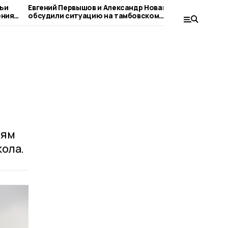
мьи
Евгений Первышов и Александр Новак
В Тамбовс
ения
обсудили ситуацию на тамбовском
«Прямая л
топливном рынке
иям
кола.