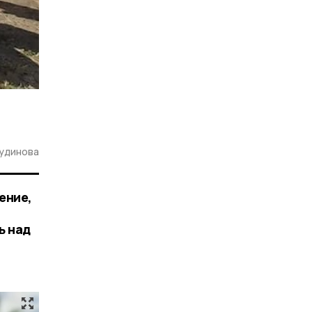
Кудинова
ение,
ь над