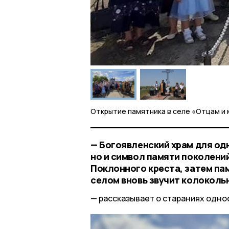
Открытие памятника в селе «Отцам и
— Богоявленский храм для од
но и символ памяти поколени
Поклонного креста, затем па
селом вновь звучит колоколь
рассказывает о стараниях одно