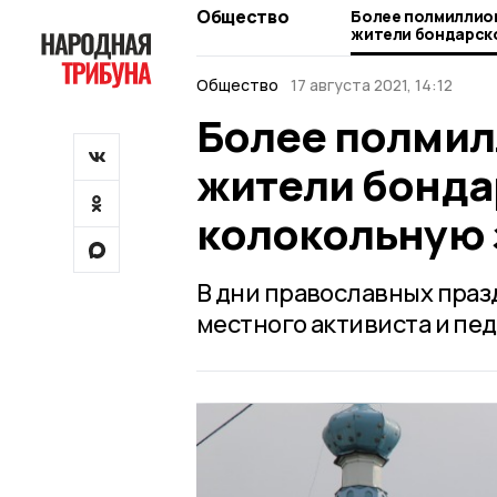
Общество
Более полмиллио
жители бондарско
колокольную звон
Общество
17 августа 2021, 14:12
Более полмил
жители бонда
колокольную 
В дни православных праз
местного активиста и пед