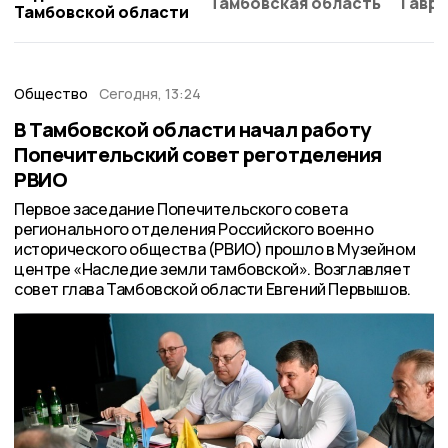
Тамбовская область
Гаври
Тамбовской области
Общество
Сегодня, 13:24
В Тамбовской области начал работу
Попечительский совет реготделения
РВИО
Первое заседание Попечительского совета
регионального отделения Российского военно
исторического общества (РВИО) прошло в Музейном
центре «Наследие земли тамбовской». Возглавляет
совет глава Тамбовской области Евгений Первышов.