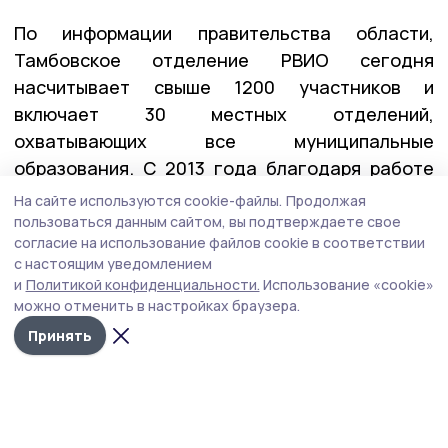
По информации правительства области,
Тамбовское отделение РВИО сегодня
насчитывает свыше 1200 участников и
включает 30 местных отделений,
охватывающих все муниципальные
образования. С 2013 года благодаря работе
общества в регионе появились 37 мемориалов
На сайте используются cookie-файлы.
Продолжая
и 111 памятных досок, реализовано множество
пользоваться данным сайтом, вы подтверждаете свое
согласие на использование файлов cookie в соответствии
просветительских и мемориальных проектов.
с настоящим уведомлением
и
Политикой конфиденциальности.
Использование «cookie»
можно отменить в настройках браузера.
рвио
Принять
Автор:
Ольга Ладыженская
Издания МО
Тамбовская область
Гаври
Тамбовской области