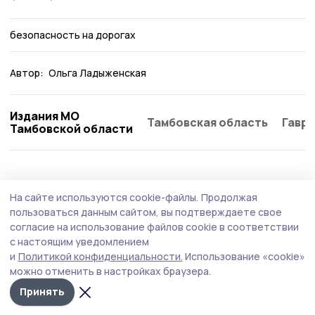
безопасность на дорогах
Автор:
Ольга Ладыженская
Издания МО
Тамбовская область
Гаври
Тамбовской области
Общество
6 августа , 12:43
На сайте используются cookie-файлы.
Продолжая
Бондарцев предупреждают о звонках от
пользоваться данным сайтом, вы подтверждаете свое
мошенников
согласие на использование файлов cookie в соответствии
с настоящим уведомлением
За полгода мошенники пытались связаться с жителями
и
Политикой конфиденциальности.
Использование «cookie»
региона более семи миллионов раз.
можно отменить в настройках браузера.
Принять