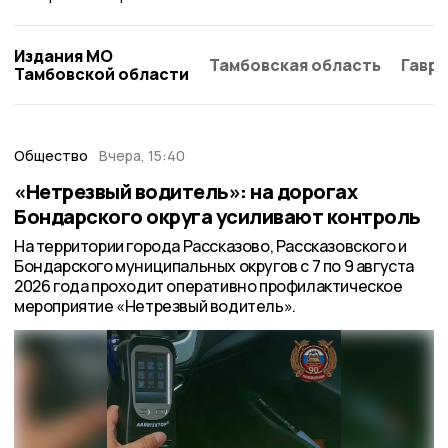
Издания МО
Тамбовская область
Гаври
Тамбовской области
Общество
Вчера, 15:40
«Нетрезвый водитель»: на дорогах
Бондарского округа усиливают контроль
На территории города Рассказово, Рассказовского и
Бондарского муниципальных округов с 7 по 9 августа
2026 года проходит оперативно профилактическое
мероприятие «Нетрезвый водитель».