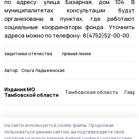
по адресу: улица Базарная, дом 104. В
муниципалитетах консультации будут
организованы в пунктах, где работают
социальные координаторы фонда. Уточнить
адреса можно по телефону: 8(4752)52-00-00.
защитники отечества
прямая линия
Автор:
Ольга Ладыженская
Издания МО
Тамбовская область
Гаври
Тамбовской области
Общество
Вчера, 08:47
На сайте используются cookie-файлы.
Продолжая
В трёх районах Тамбовской области
пользоваться данным сайтом, вы подтверждаете свое
согласие на использование файлов cookie в соответствии