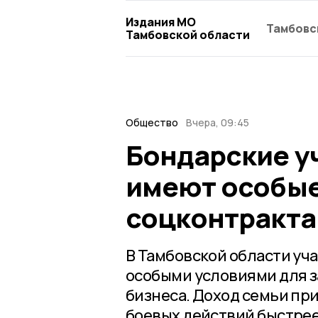
Издания МО
Тамбовс
Тамбовской области
Общество
Вчера, 09:45
Бондарские уч
имеют особые
соцконтракта
В Тамбовской области уч
особыми условиями для з
бизнеса. Доход семьи при
боевых действий быстрее 