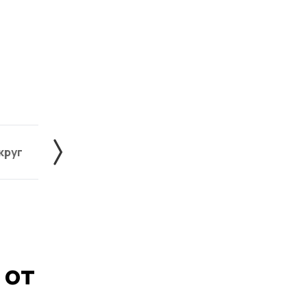
круг
Знаменский округ
Инжавинский округ
 от