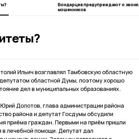
ты?
Бондарцев предупреждают о звонках
мошенников
итеты?
атолий Ильич возглавлял Тамбовскую областную
 депутатом областной Думы, поэтому хорошо
стояние дел в муниципальных образованиях.
а Юрий Долотов, глава администрации района
ство района и депутат Госдумы обсудили
мя приёма граждан. Первыми на приём пришли
я в лечебной помощи. Депутат дал
 и консультации. Затем он встретился с