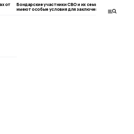
 от
Бондарские участники СВО и их семьи
Евгений П
имеют особые условия для заключения
обсудили 
соцконтракта
топливно