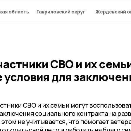
кая область
Гавриловский округ
Жердевский о
астники СВО и их семь
 условия для заключен
астники СВО и их семьи могут воспользова
аключения социального контракта на раз
 этом не учитывается, что помогает ветер
открыть своё дело и работать на благо се