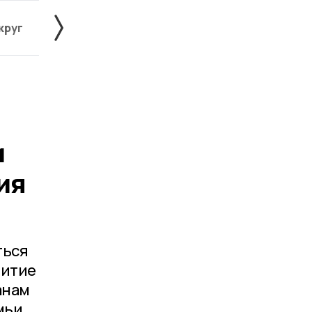
круг
Знаменский округ
Инжавинский округ
и
ия
ться
витие
анам
мьи.