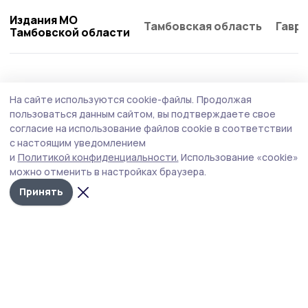
Издания МО
Тамбовская область
Гаври
Тамбовской области
Общество
Вчера, 15:02
На сайте используются cookie-файлы.
Продолжая
В Тамбовской области стартует проект
пользоваться данным сайтом, вы подтверждаете свое
«Прямая линия с Законом»
согласие на использование файлов cookie в соответствии
с настоящим уведомлением
Фонд «Защитники Отечества» запускает новый проект,
и
Политикой конфиденциальности.
Использование «cookie»
который будет оказывать юридическую помощь
можно отменить в настройках браузера.
ветеранам боевых действий, военнослужащим,
уволенным с военной службы, членам семей погибших
Принять
и пропавших без вести участников СВО.