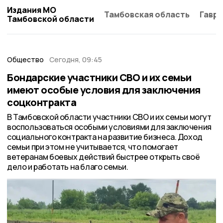
Издания МО
Тамбовская область
Гаври
Тамбовской области
Общество
Сегодня, 09:45
Бондарские участники СВО и их семьи
имеют особые условия для заключения
соцконтракта
В Тамбовской области участники СВО и их семьи могут
воспользоваться особыми условиями для заключения
социального контракта на развитие бизнеса. Доход
семьи при этом не учитывается, что помогает
ветеранам боевых действий быстрее открыть своё
дело и работать на благо семьи.