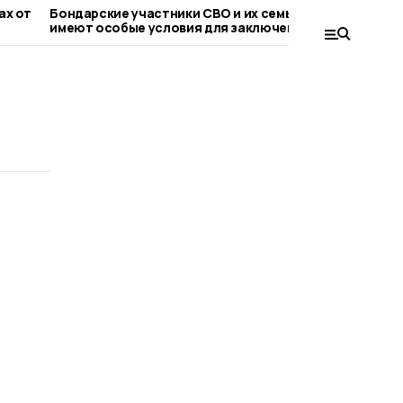
 от
Бондарские участники СВО и их семьи
Евгений П
имеют особые условия для заключения
обсудили 
соцконтракта
топливно