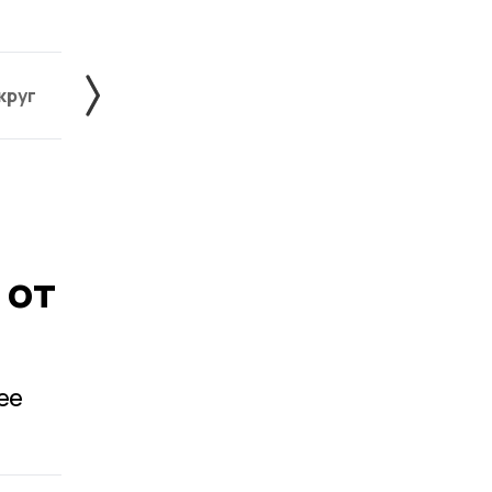
круг
Знаменский округ
Инжавинский округ
 от
ее