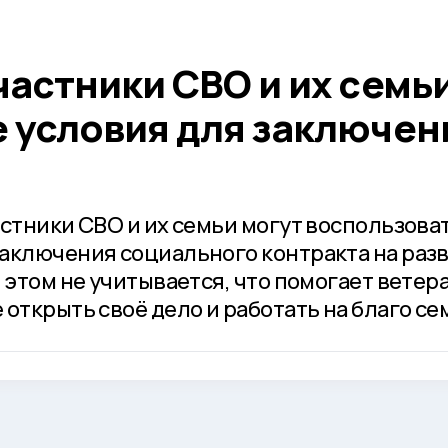
астники СВО и их семь
 условия для заключен
астники СВО и их семьи могут воспользова
аключения социального контракта на раз
 этом не учитывается, что помогает ветер
открыть своё дело и работать на благо се