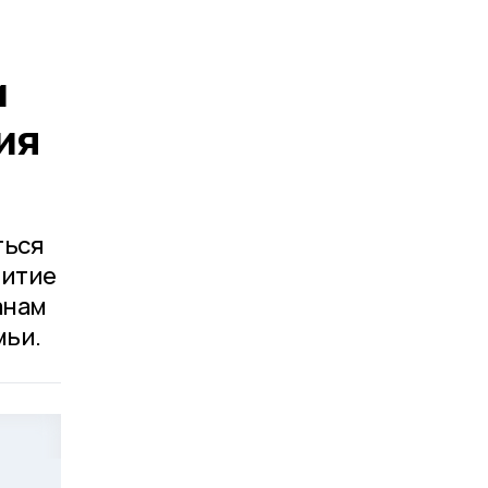
и
ия
ться
витие
анам
мьи.