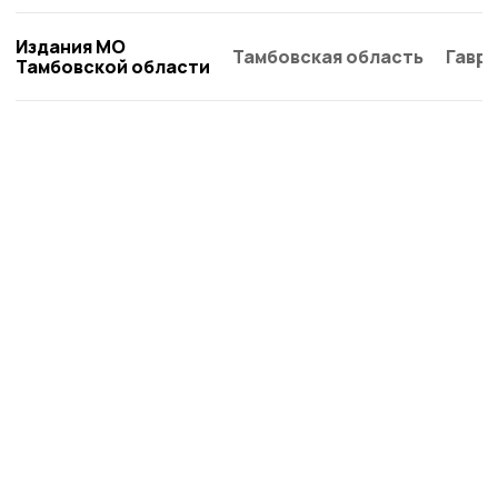
Издания МО
Тамбовская область
Гаври
Тамбовской области