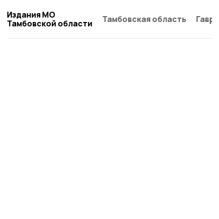
Издания МО
Тамбовская область
Гаври
Тамбовской области