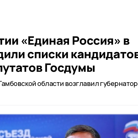
тии «Единая Россия» в
дили списки кандидато
путатов Госдумы
Тамбовской области возглавил губернатор