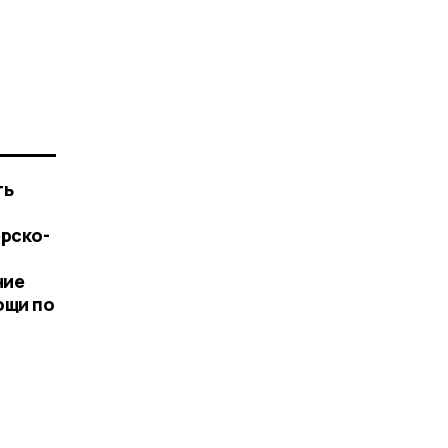
ть
рско-
ние
ощи по