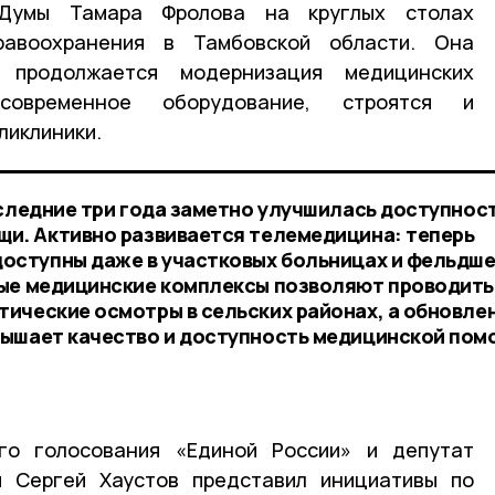
 Думы Тамара Фролова на круглых столах
равоохранения в Тамбовской области. Она
 продолжается модернизация медицинских
 современное оборудование, строятся и
ликлиники.
оследние три года заметно улучшилась доступнос
и. Активно развивается телемедицина: теперь
оступны даже в участковых больницах и фельдше
ные медицинские комплексы позволяют проводить
ические осмотры в сельских районах, а обновле
вышает качество и доступность медицинской пом
го голосования «Единой России» и депутат
 Сергей Хаустов представил инициативы по