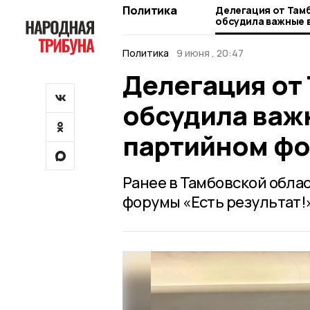
Политика
Делегация от Там
обсудила важные 
форуме в Москве
Политика
9 июня , 20:47
Делегация от
обсудила важ
партийном фо
Ранее в Тамбовской обла
форумы «Есть результат!»