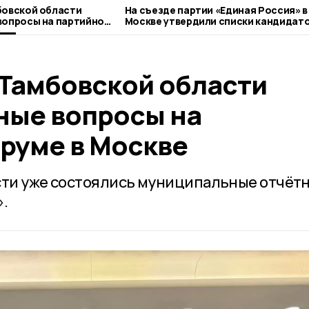
бовской области
На съезде партии «Единая Россия» в
вопросы на партийном
Москве утвердили списки кандидато
выборы депутатов Госдумы
 Тамбовской области
ные вопросы на
руме в Москве
сти уже состоялись муниципальные отчёт
.