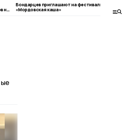
Бондарцев приглашают на фестиваль
«Единая Р
в на
«Мордовская каша»
на практи
предварит
ные