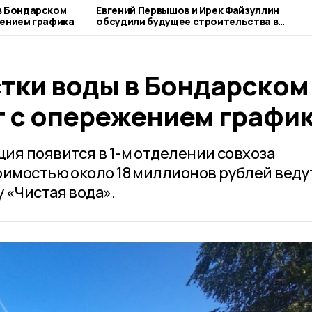
в Бондарском
Евгений Первышов и Ирек Файзуллин
жением графика
обсудили будущее строительства в
Тамбовской области
тки воды в Бондарском
т с опережением графи
ия появится в 1-м отделении совхоза
оимостью около 18 миллионов рублей веду
 «Чистая вода».