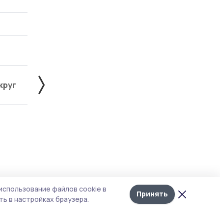
круг
Знаменский округ
Инжавинский округ
Лента
10
использование файлов cookie в
новостей
Принять
ь в настройках браузера.