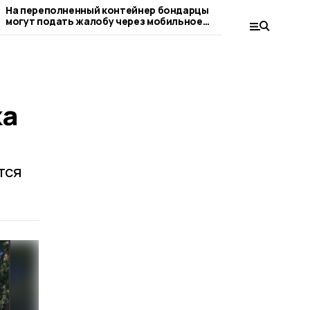
На переполненный контейнер бондарцы
Коммунальные ус
могут подать жалобу через мобильное
бондарцы до 15-го числа каждого
приложение Госуслуги.Дом.
месяца
ка
тся